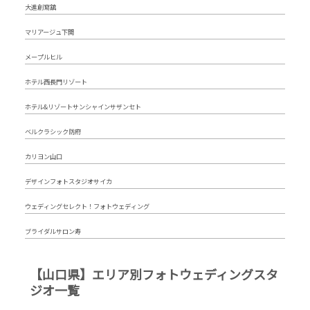
大進創寫舘
マリアージュ下関
メープルヒル
ホテル西長門リゾート
ホテル&リゾートサンシャインサザンセト
ベルクラシック防府
カリヨン山口
デザインフォトスタジオサイカ
ウェディングセレクト！フォトウェディング
ブライダルサロン寿
【山口県】エリア別フォトウェディングスタ
ジオ一覧