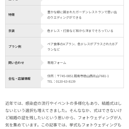
豊かな緑に囲まれたガーデンレストランで思い出
特徴
のウエディングができる
衣装
色ドレス・打掛など和から洋までそろっている
ペア食事のAプラン、色ドレスがプラスされたBプ
プラン例
ランなど
問い合わせ
専用フォーム
住所：〒745-0851 周南市徳山西北山7681-1
会社・店舗情報
TEL：0120-63-8139
近年では、感染症の流行やイベントの多様化もあり、結婚式はし
ないという選択も増えてきました。そんななか、式はできないけ
ど結婚の証を残したいという思いから、フォトウェディングが人
気を集めています。この記事では、挙式もフォトウェディングも